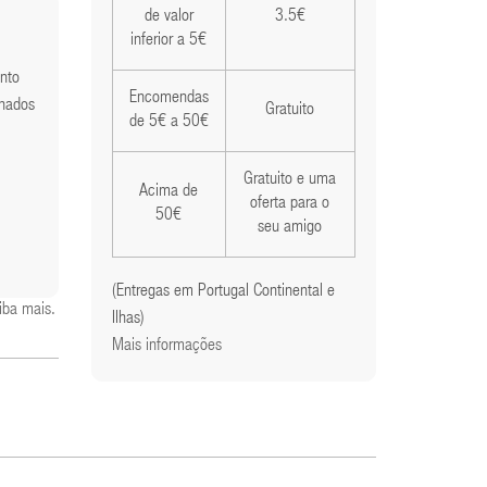
de valor
3.5€
inferior a 5€
into
Encomendas
onados
Gratuito
de 5€ a 50€
Gratuito e uma
Acima de
oferta para o
50€
seu amigo
(Entregas em Portugal Continental e
iba mais
.
Ilhas)
Mais informações