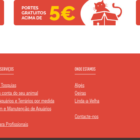
 SERVIÇOS
ONDE ESTAMOS
 Tosquias
Algés
conta do seu animal
Oeiras
Aquários e Terrários por medida
Linda-a-Velha
 e Manutenção de Aquários
Contacte-nos
ra Profissionais