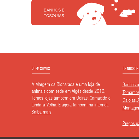
QUEM SOMOS
OS NOSSOS
A Margem da Bicharada é uma loja de
Banhos e
animais com sede em Algés desde 2010.
Tomamos 
Temos lojas também em Oeiras, Carnaxide e
Gaiolas, 
Linda-a-Velha. E agora também na internet.
Montagem
Saiba mais
Preços pa