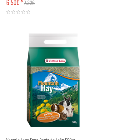
6.50€ *
7.22€
COMPRAR