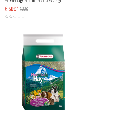
Versele Laga Feno Dente de Leão 500gr
6.50€ *
7.22€
COMPRAR