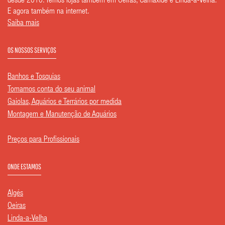
desde 2010. Temos lojas também em Oeiras, Carnaxide e Linda-a-Velha.
E agora também na internet.
Saiba mais
OS NOSSOS SERVIÇOS
Banhos e Tosquias
Tomamos conta do seu animal
Gaiolas, Aquários e Terrários por medida
Montagem e Manutenção de Aquários
Preços para Profissionais
ONDE ESTAMOS
Algés
Oeiras
Linda-a-Velha