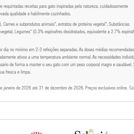
quintadas receitas para gato inspiradas pela natureza, cuidadosamente
evada qualidade e habilmente cozinhados.
 Carnes e subprodutos animais*, extratos de proteína vegetal*, Substâncias
 vegetal, Legumes* (0.3% espinafres desidratados, equivalente a 2.7% espinaf
por dia no mínimo em 2-3 refeições separadas. As doses médias recomendadas
adamente ativos a uma temperatura ambiente normal. As necessidades individ
ssário de forma a manter o seu gato com um peso corporal magro e saudável. 
ua fresca e limpa.
de janeiro de 2026 até 31 de dezembro de 2026. Preços exclusivos online.
Sa