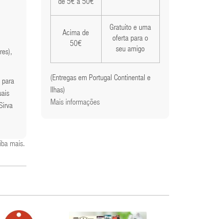
de 5€ a 50€
Gratuito e uma
Acima de
oferta para o
50€
seu amigo
res),
(Entregas em Portugal Continental e
 para
Ilhas)
uais
Mais informações
Sirva
iba mais
.