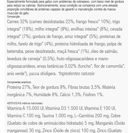
Especialmente formulado para gatos com problemas de sobrepeso, com baixo nível de gordura
para reduzir as calorias. Nutricionalmente, essa condição se compensa com uma elevada
proporção simultânea de proteínas capazes de garantir a manutenção correta da massa
muscular do gato.
Composição:
Carnes 32% (carnes desidratadas 22%, frango fresco* 10%), trigo
integral* (19%), milho integral* (9%), ervilhas inteiras* (8%), cevada
integral* (7%), gordura de frango, arroz integral* (5%), proteínas de
milho, farelo de trigo* (4%), proteína hidrolisada de frango, polpa de
beterraba, peixe desidratado, maçã fresca* (1%), óleo de salmão,
levedura de cerveja* (0,5%), fruto-oligossacarídeos e mano-
oligossacarídeos, ervas botânicas 0,02% (funcho*, flor de camomila*,
anis verde*), yucca shidigera.
*Ingredientes naturais
Componentes analíticos:
Proteína 27%, Teor de gordura 9%, Fibras brutas 3,5%, Matéria
inorgânica 7%, Humidade 8%, Cálcio 1,3%, Fósforo 1%.
ADITIVOS/KG: Aditivos nutricionais:
Vitamina A 15.000 UI, Vitamina D3 1.500 UI, Vitamina E 100 UI,
Vitamina C 100 mg, Taurina 1.000 mg, L–Carnitina 200 mg, Cobre
(Quelato de cobre de aminoácidos hidratado) 5 mg, Manganês (Óxido
manganoso) 30 mg, Zinco (Óxido de zinco) 100 mg, Zinco (Quelato