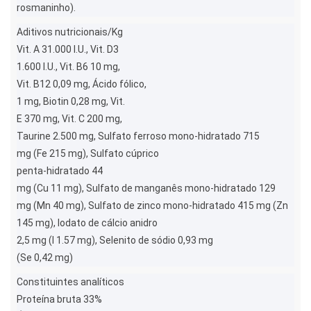
rosmaninho).
Aditivos nutricionais/Kg
Vit. A 31.000 I.U., Vit. D3
1.600 I.U., Vit. B6 10 mg,
Vit. B12 0,09 mg, Ácido fólico,
1 mg, Biotin 0,28 mg, Vit.
E 370 mg, Vit. C 200 mg,
Taurine 2.500 mg, Sulfato ferroso mono-hidratado 715
mg (Fe 215 mg), Sulfato cúprico
penta-hidratado 44
mg (Cu 11 mg), Sulfato de manganês mono-hidratado 129
mg (Mn 40 mg), Sulfato de zinco mono-hidratado 415 mg (Zn
145 mg), Iodato de cálcio anidro
2,5 mg (I 1.57 mg), Selenito de sódio 0,93 mg
(Se 0,42 mg)
Constituintes analíticos
Proteína bruta 33%