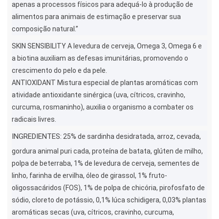
apenas a processos físicos para adequá-lo à produção de
alimentos para animais de estimação e preservar sua
composição natural.”
SKIN SENSIBILITY A levedura de cerveja, Omega 3, Omega 6 e
a biotina auxiliam as defesas imunitárias, promovendo o
crescimento do pelo e da pele.
ANTIOXIDANT Mistura especial de plantas aromáticas com
atividade antioxidante sinérgica (uva, cítricos, cravinho,
curcuma, rosmaninho), auxilia o organismo a combater os
radicais livres.
INGREDIENTES:
25% de sardinha desidratada, arroz, cevada,
gordura animal puri cada, proteína de batata, glúten de milho,
polpa de beterraba, 1% de levedura de cerveja, sementes de
linho, farinha de ervilha, óleo de girassol, 1% fruto-
oligossacáridos (FOS), 1% de polpa de chicória, pirofosfato de
sódio, cloreto de potássio, 0,1% Iúca schidigera, 0,03% plantas
aromáticas secas (uva, cítricos, cravinho, curcuma,