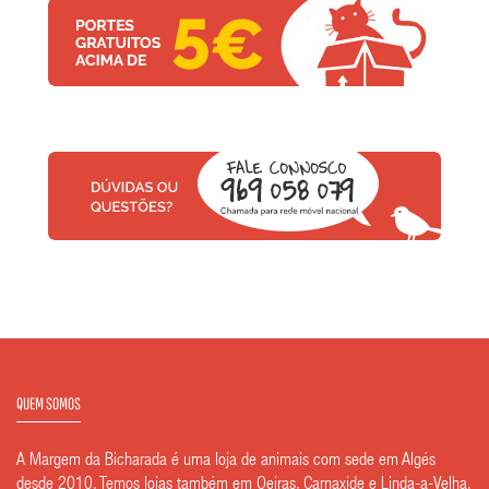
QUEM SOMOS
A Margem da Bicharada é uma loja de animais com sede em Algés
desde 2010. Temos lojas também em Oeiras, Carnaxide e Linda-a-Velha.