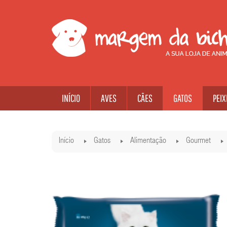
INÍCIO
AVES
CÃES
GATOS
PEIX
Início
Gatos
Alimentação
Gourmet