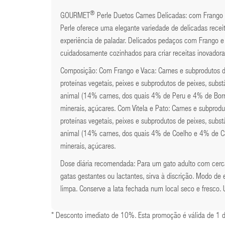
®
GOURMET
Perle Duetos Carnes Delicadas: com Frango
Perle oferece uma elegante variedade de delicadas receit
experiência de paladar. Delicados pedaços com Frango e 
cuidadosamente cozinhados para criar receitas inovadora
Composição: Com Frango e Vaca: Carnes e subprodutos d
proteínas vegetais, peixes e subprodutos de peixes, sub
animal (14% carnes, dos quais 4% de Peru e 4% de Borreg
minerais, açúcares. Com Vitela e Pato: Carnes e subprod
proteínas vegetais, peixes e subprodutos de peixes, sub
animal (14% carnes, dos quais 4% de Coelho e 4% de Caça
minerais, açúcares.
Dose diária recomendada: Para um gato adulto com cerca
gatas gestantes ou lactantes, sirva à discrição. Modo de
limpa. Conserve a lata fechada num local seco e fresco.
* Desconto imediato de 10%. Esta promoção é válida de 1 