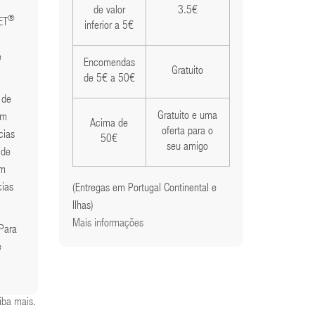
de valor
3.5€
®
ET
inferior a 5€
e
Encomendas
Gratuito
de 5€ a 50€
 de
Gratuito e uma
em
Acima de
oferta para o
cias
50€
seu amigo
 de
em
cias
(Entregas em Portugal Continental e
Ilhas)
Mais informações
 Para
e
iba mais
.