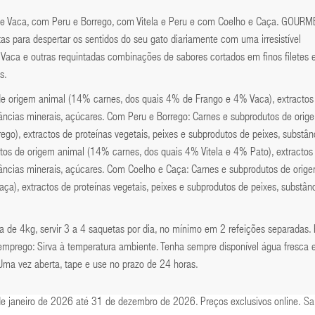
 e Vaca, com Peru e Borrego, com Vitela e Peru e com Coelho e Caça. GOURM
as para despertar os sentidos do seu gato diariamente com uma irresistível
Vaca e outras requintadas combinações de sabores cortados em finos filetes 
s.
e origem animal (14% carnes, dos quais 4% de Frango e 4% Vaca), extractos
stâncias minerais, açúcares. Com Peru e Borrego: Carnes e subprodutos de orig
o), extractos de proteínas vegetais, peixes e subprodutos de peixes, substân
utos de origem animal (14% carnes, dos quais 4% Vitela e 4% Pato), extractos
stâncias minerais, açúcares. Com Coelho e Caça: Carnes e subprodutos de orig
), extractos de proteínas vegetais, peixes e subprodutos de peixes, substân
 de 4kg, servir 3 a 4 saquetas por dia, no mínimo em 2 refeições separadas.
 emprego: Sirva à temperatura ambiente. Tenha sempre disponível água fresca 
 Uma vez aberta, tape e use no prazo de 24 horas.
de janeiro de 2026 até 31 de dezembro de 2026. Preços exclusivos online.
Sa