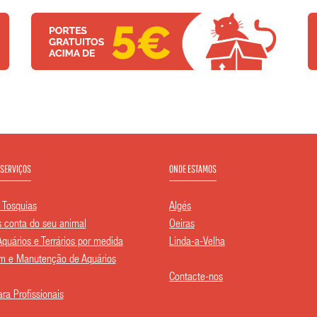
 SERVIÇOS
ONDE ESTAMOS
 Tosquias
Algés
conta do seu animal
Oeiras
Aquários e Terrários por medida
Linda-a-Velha
 e Manutenção de Aquários
Contacte-nos
ra Profissionais