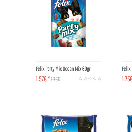
Felix Party Mix Ocean Mix 60gr
Felix
1.57€ *
1.75
1.75€
COMPRAR
CO