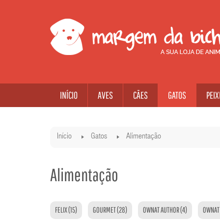
INÍCIO
AVES
CÃES
GATOS
PEIX
Início
Gatos
Alimentação
Alimentação
FELIX (15)
GOURMET (28)
OWNAT AUTHOR (4)
OWNAT 