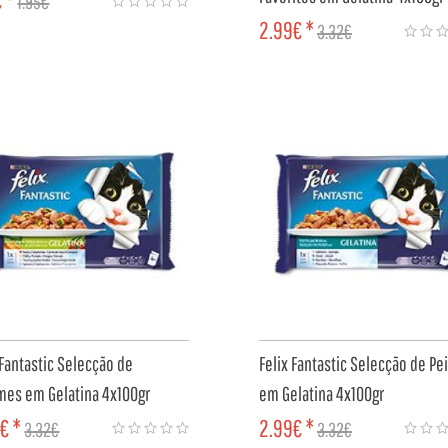
€ *
1.95€
2.99€ *
3.32€
MPRAR
COMPRAR
 Fantastic Selecção de
Felix Fantastic Selecção de Pe
mes em Gelatina 4x100gr
em Gelatina 4x100gr
€ *
2.99€ *
3.32€
3.32€