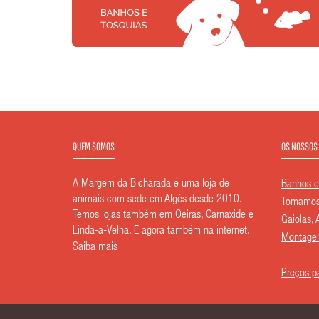
QUEM SOMOS
OS NOSSOS
A Margem da Bicharada é uma loja de
Banhos e
animais com sede em Algés desde 2010.
Tomamos 
Temos lojas também em Oeiras, Carnaxide e
Gaiolas, 
Linda-a-Velha. E agora também na internet.
Montagem
Saiba mais
Preços pa