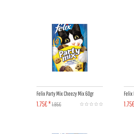
COMPRAR
CO
Felix Party Mix Cheezy Mix 60gr
Felix
1.75€ *
1.75
1.95€
COMPRAR
CO