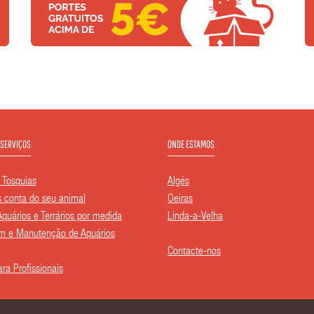
 SERVIÇOS
ONDE ESTAMOS
 Tosquias
Algés
conta do seu animal
Oeiras
Aquários e Terrários por medida
Linda-a-Velha
 e Manutenção de Aquários
Contacte-nos
ra Profissionais