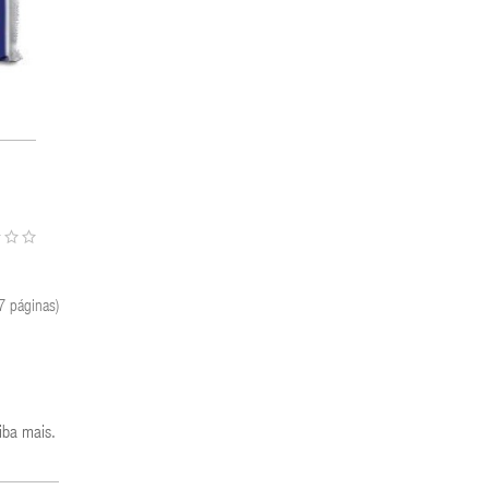
7 páginas)
iba mais
.