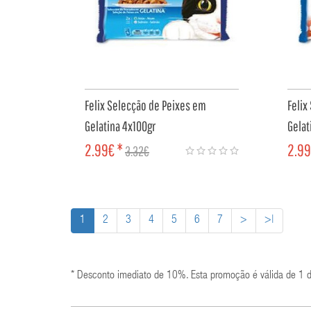
Felix Selecção de Peixes em
Felix
Gelatina 4x100gr
Gelat
2.99€ *
2.99
3.32€
COMPRAR
CO
1
2
3
4
5
6
7
>
>|
* Desconto imediato de 10%. Esta promoção é válida de 1 