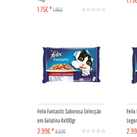
1.75
1.75€ *
1.95€
CO
COMPRAR
Felix Fantastic Saborosa Selecção
Felix
em Gelatina 4x100gr
Legu
2.99€ *
2.99
3.32€