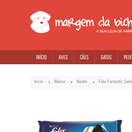
INÍCIO
AVES
CÃES
GATOS
PEIX
Início
Marca
Nestlé
Felix Fantastic Se