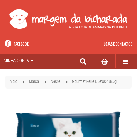
FACEBOOK
LOJAS E CONTACTOS
MINHA CONTA
Início
Marca
Nestlé
Gourmet Perle Duetos 4x85gr