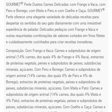
®
GOURMET
Perle Duetos Carnes Delicadas: com Frango e Vaca, com
®
Peru e Borrego, com Vitela e Peru e com Coelho e Caça. GOURMET
Perle oferece uma elegante variedade de delicadas receitas para
despertar os sentidos do seu gato diariamente com uma irresistível
experiência de paladar. Delicados pedaços com Frango e Vaca e
outras requintadas combinações de sabores cortados em finos filetes
e cuidadosamente cozinhados para criar receitas inovadoras.
Composição: Com Frango e Vaca: Carnes e subprodutos de origem
animal (14% carnes, dos quais 4% de Frango e 4% Vaca), extractos
de proteínas vegetais, peixes e subprodutos de peixes, substâncias
minerais, açúcares. Com Peru e Borrego: Carnes e subprodutos de
origem animal (14% carnes, dos quais 4% de Peru e 4% de
Borrego), extractos de proteínas vegetais, peixes e subprodutos de
peixes, substâncias minerais, açúcares. Com Vitela e Pato: Carnes e
subprodutos de origem animal (14% carnes, dos quais 4% Vitela e
4% Pato), extractos de proteínas vegetais, peixes e subprodutos de
peixes, substâncias minerais, açúcares. Com Coelho e Caça: Carnes e