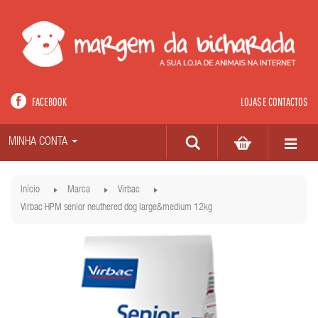
FACEBOOK
LOJAS E CONTACTOS
MINHA CONTA
Início
Marca
Virbac
Virbac HPM senior neuthered dog large&medium 12kg